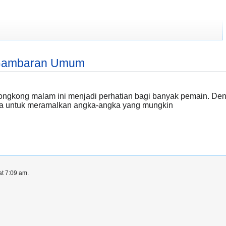
 - Gambaran Umum
 Hongkong malam ini menjadi perhatian bagi banyak pemain. De
a untuk meramalkan angka-angka yang mungkin
at 7:09 am.